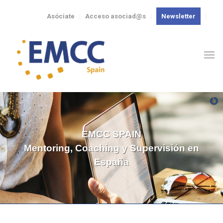
Asóciate
Acceso asociad@s
Newsletter
EMCC SPAIN
Mentoring, Coaching y Supervisión en
España