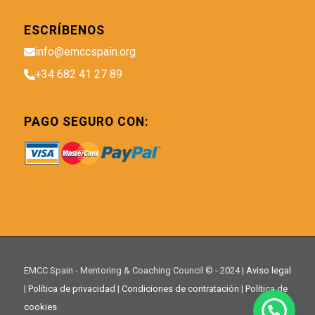
ESCRÍBENOS
info@emccspain.org
+34 682 41 27 89
PAGO SEGURO CON:
EMCC Spain - Mentoring & Coaching Council © - 2024 |
Aviso legal
|
Política de privacidad
|
Condiciones de contratación
|
Política de
cookies