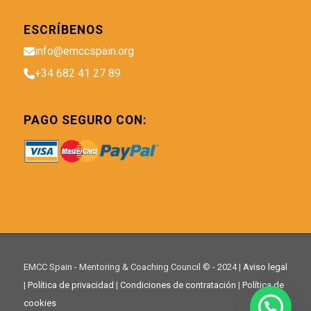
ESCRÍBENOS
info@emccspain.org
+34 682 41 27 89
PAGO SEGURO CON:
EMCC Spain - Mentoring & Coaching Council © - 2024 |
Aviso legal
|
Política de privacidad
|
Condiciones de contratación
|
Política de
cookies