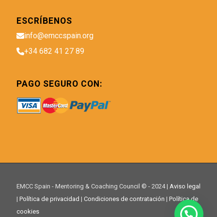
ESCRÍBENOS
info@emccspain.org
+34 682 41 27 89
PAGO SEGURO CON:
EMCC Spain - Mentoring & Coaching Council © - 2024 |
Aviso legal
|
Política de privacidad
|
Condiciones de contratación
|
Política de
cookies