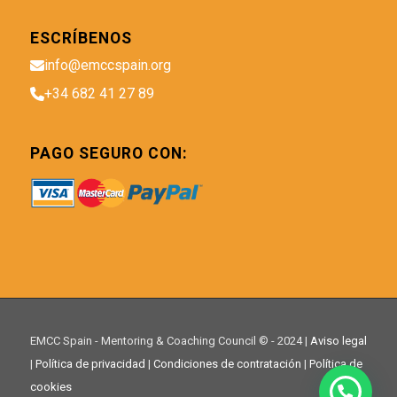
ESCRÍBENOS
info@emccspain.org
+34 682 41 27 89
PAGO SEGURO CON:
EMCC Spain - Mentoring & Coaching Council © - 2024 |
Aviso legal
|
Política de privacidad
|
Condiciones de contratación
|
Política de
cookies