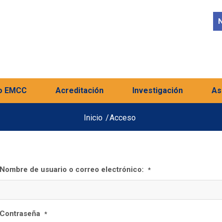
N
o EMCC
Acreditación
Investigación
As
Inicio
/
Acceso
Nombre de usuario o correo electrónico:
*
Contraseña
*