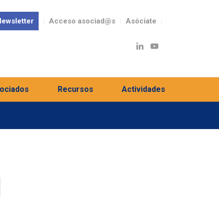
ewsletter
Acceso asociad@s
Asóciate
ociados
Recursos
Actividades