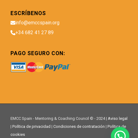
ESCRÍBENOS
info@emccspain.org
+34 682 41 27 89
PAGO SEGURO CON:
EMCC Spain - Mentoring & Coaching Council © - 2024 |
Aviso legal
|
Política de privacidad
|
Condiciones de contratación
|
Política de
cookies