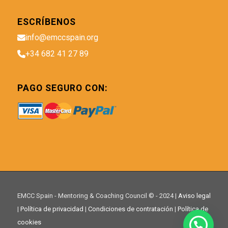
ESCRÍBENOS
info@emccspain.org
+34 682 41 27 89
PAGO SEGURO CON:
EMCC Spain - Mentoring & Coaching Council © - 2024 |
Aviso legal
|
Política de privacidad
|
Condiciones de contratación
|
Política de
cookies