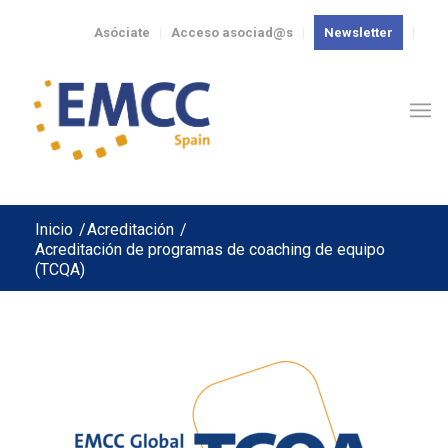
Asóciate
Acceso asociad@s
Newsletter
Inicio
/
Acreditación
/
Acreditación de programas de coaching de equipo
(TCQA)