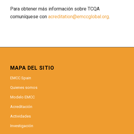
Para obtener más información sobre TCQA
comuníquese con
acreditation@emccglobal.org
.
MAPA DEL SITIO
EMCC Spain
Quienes somos
Modelo EMCC
Acreditación
Actividades
Investigación