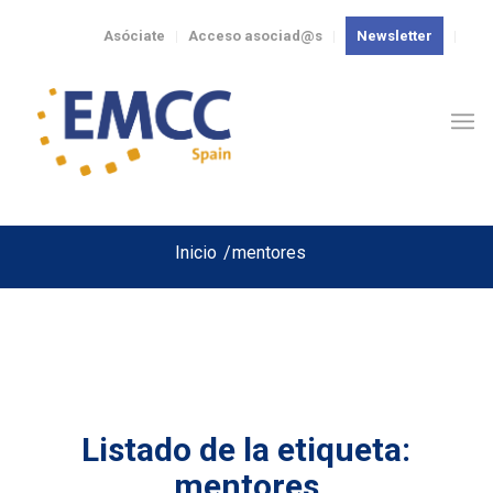
Asóciate
Acceso asociad@s
Newsletter
Inicio
/
mentores
Listado de la etiqueta:
mentores