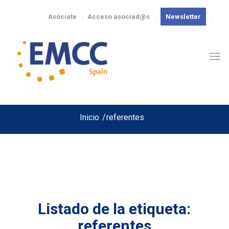
Asóciate
Acceso asociad@s
Newsletter
Inicio
/
referentes
Listado de la etiqueta:
referentes