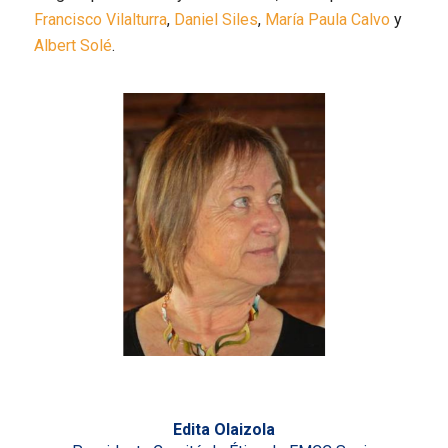
Francisco Vilalturra
,
Daniel Siles
,
María Paula Calvo
y
Albert Solé
.
Edita Olaizola