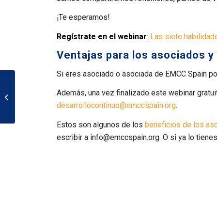
¡Te esperamos!
Regístrate en el webinar
:
Las siete habilidad
Ventajas para los asociados y
Si eres asociado o asociada de EMCC Spain podr
Webinar: Valores en
Además, una vez finalizado este webinar gratuit
acción. Descubriendo
los Niveles de
desarrollocontinuo@emccspain.org
.
Conciencia de Richard...
Estos son algunos de los
beneficios de los a
escribir a
info@emccspain.org
. O si ya lo tien