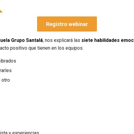
Registro webinar
cuela Grupo Santalá
, nos explicará las
siete habilidades emoc
acto positivo que tienen en los equipos.
librados
rarles
 otro
sta y experiencias.