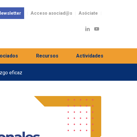
ewsletter
Acceso asociad@s
Asóciate
ociados
Recursos
Actividades
azgo eficaz