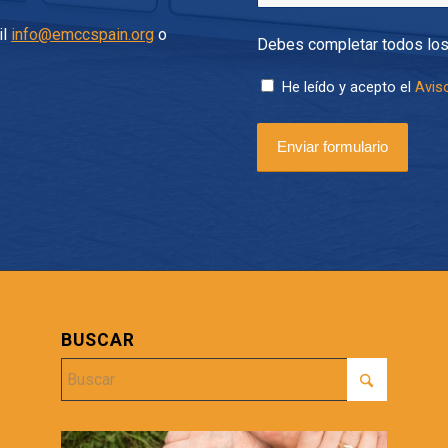
il
info@emccspain.org
o
Debes completar todos lo
He leído y acepto el
Aviso
BUSCAR