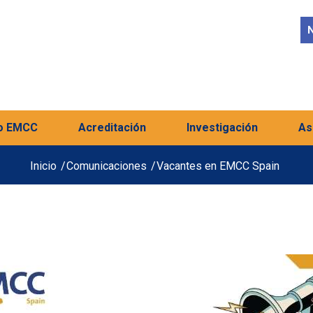
N
o EMCC
Acreditación
Investigación
As
Inicio
/
Comunicaciones
/
Vacantes en EMCC Spain