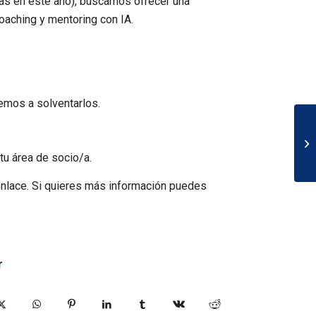
sas en este año), buscamos ofrecer una
oaching y mentoring con IA.
emos a solventarlos.
tu área de socio/a.
enlace. Si quieres más información puedes
r