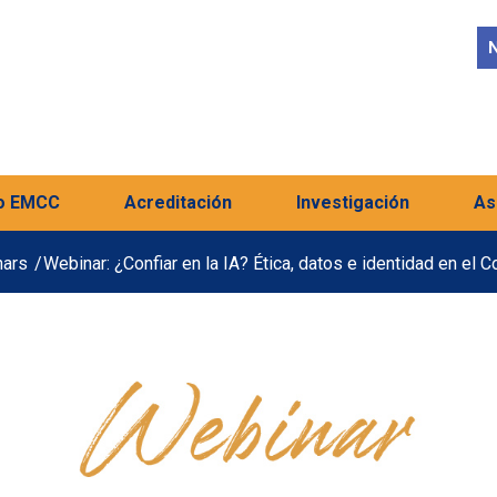
N
o EMCC
Acreditación
Investigación
As
ars
/
Webinar: ¿Confiar en la IA? Ética, datos e identidad en el C