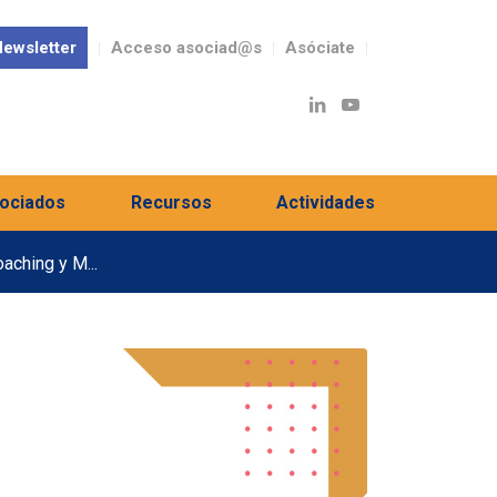
ewsletter
Acceso asociad@s
Asóciate
ociados
Recursos
Actividades
oaching y M...