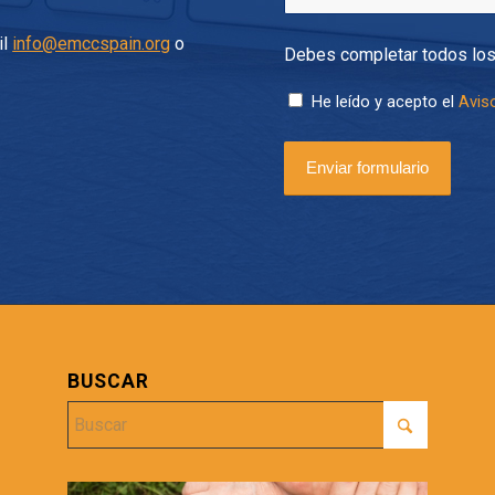
il
info@emccspain.org
o
Debes completar todos lo
He leído y acepto el
Aviso
BUSCAR