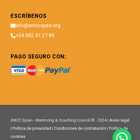
ESCRÍBENOS
info@emccspain.org
+34 682 41 27 89
PAGO SEGURO CON:
EMCC Spain - Mentoring & Coaching Council © - 2024 |
Aviso legal
|
Política de privacidad
|
Condiciones de contratación
|
Política de
cookies