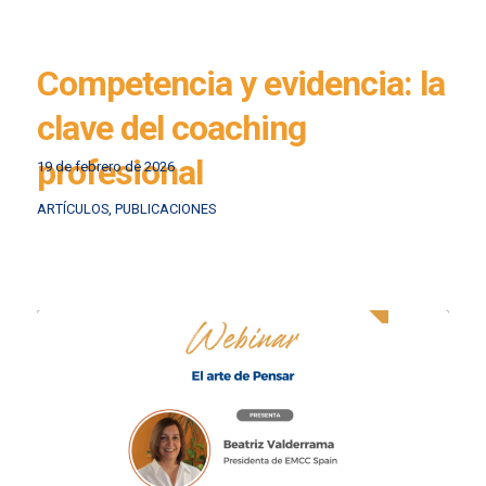
Competencia y evidencia: la
clave del coaching
profesional
19 de febrero de 2026
ARTÍCULOS
,
PUBLICACIONES