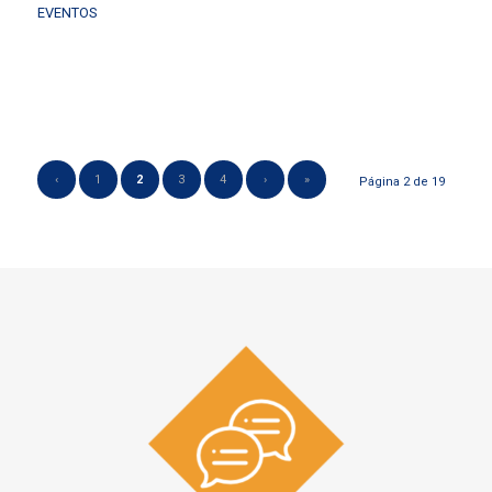
EVENTOS
‹
1
2
3
4
›
»
Página 2 de 19