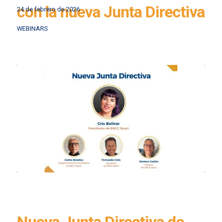
con la nueva Junta Directiva
24 de febrero de 2026
WEBINARS