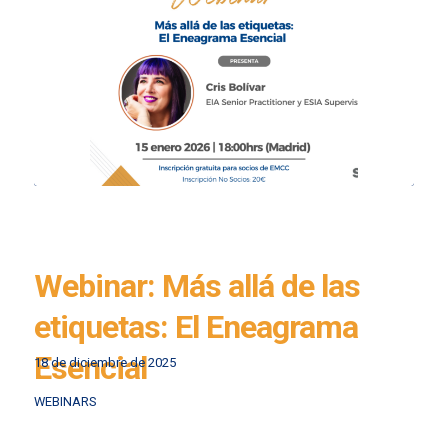
Webinar: Más allá de las
etiquetas: El Eneagrama
Esencial
18 de diciembre de 2025
WEBINARS