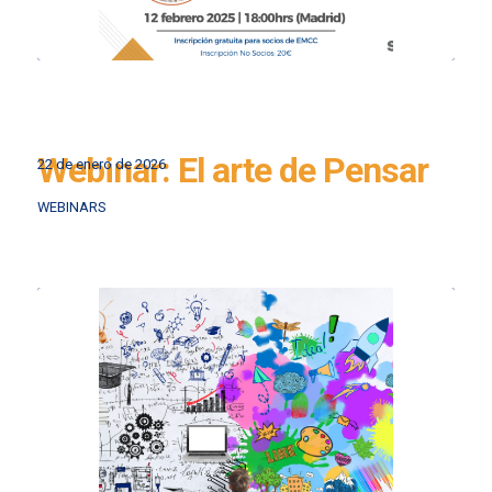
Webinar: El arte de Pensar
22 de enero de 2026
WEBINARS