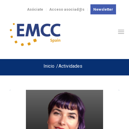
Asóciate
Acceso asociad@s
Newsletter
Inicio
/
Actividades