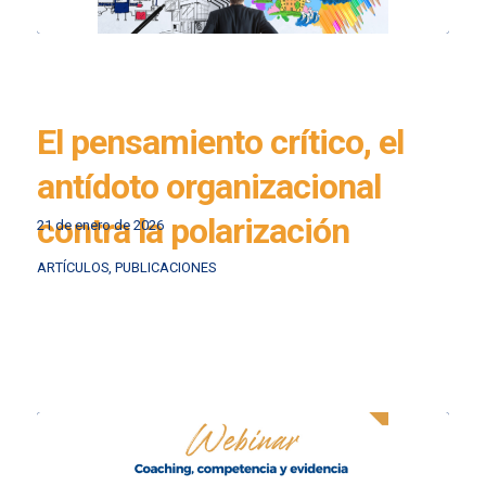
El pensamiento crítico, el
antídoto organizacional
contra la polarización
21 de enero de 2026
ARTÍCULOS
,
PUBLICACIONES