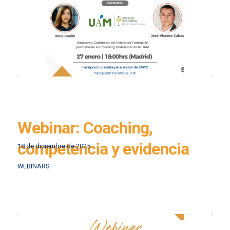
Webinar: Coaching,
competencia y evidencia
18 de diciembre de 2025
WEBINARS