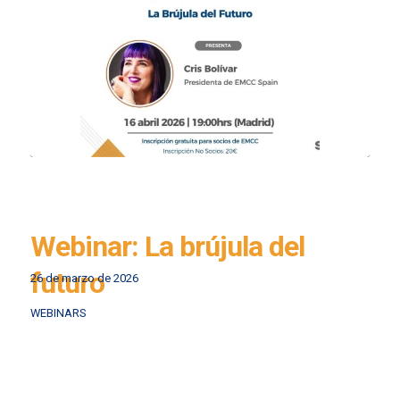
Webinar: La brújula del
futuro
26 de marzo de 2026
WEBINARS