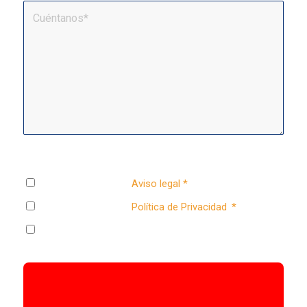
Debes completar todos los campos marcados con *.
He leído y acepto el
Aviso legal
*
He leído y acepto la
Política de Privacidad
.
*
Deseo recibir información sobre eventos, cursos y
novedades de EMCC SPAIN y EMCC GLOBAL